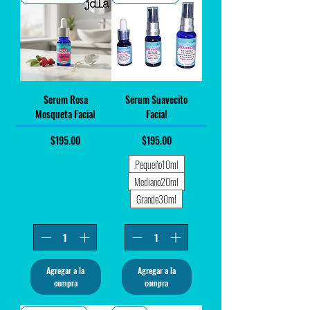
Serum Rosa
Serum Suavecito
Mosqueta Facial
Facial
Precio
Precio
$195.00
$195.00
Pequeño10ml
Mediano20ml
Grande30ml
Agregar a la
Agregar a la
compra
compra