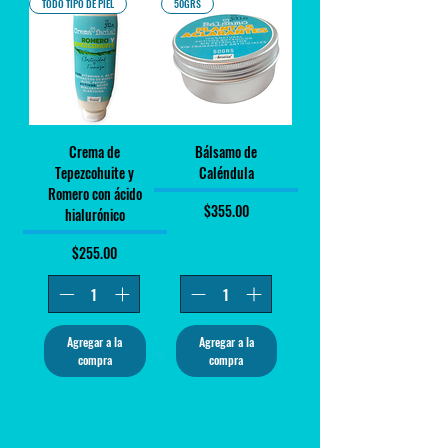
TODO TIPO DE PIEL
50GRS
Crema de
Bálsamo de
Tepezcohuite y
Caléndula
Romero con ácido
Precio
$355.00
hialurónico
Precio
$255.00
Agregar a la
Agregar a la
compra
compra