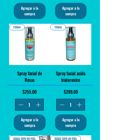
Agregar a la
Agregar a la
compra
compra
150ml
150ml
Spray facial de
Spray facial acido
Rosas
hialuronico
Precio
Precio
$255.00
$289.00
Agregar a la
Agregar a la
compra
compra
TODO TIPO DE PIEL
TODO TIPO DE PIEL