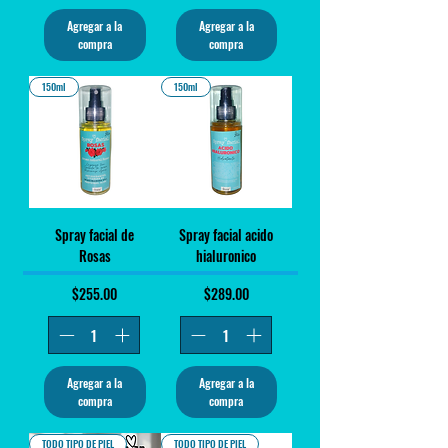
Agregar a la
Agregar a la
compra
compra
150ml
150ml
Spray facial de
Spray facial acido
Rosas
hialuronico
Precio
Precio
$255.00
$289.00
Agregar a la
Agregar a la
compra
compra
TODO TIPO DE PIEL
TODO TIPO DE PIEL