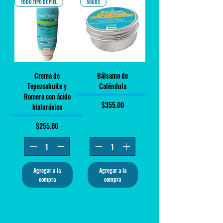
TODO TIPO DE PIEL
50GRS
Crema de
Bálsamo de
Tepezcohuite y
Caléndula
Romero con ácido
Precio
$355.00
hialurónico
Precio
$255.00
Agregar a la
Agregar a la
compra
compra