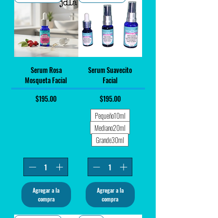
Serum Rosa
Serum Suavecito
Mosqueta Facial
Facial
Precio
Precio
$195.00
$195.00
Pequeño10ml
Mediano20ml
Grande30ml
Agregar a la
Agregar a la
compra
compra