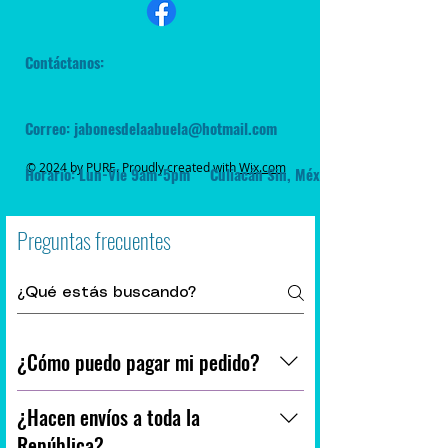
Contáctanos:
Correo:
jabonesdelaabuela@hotmail.com
© 2024 by PURE. Proudly created with
Wix.com
Horario: Lun-Vie 9am-5pm
Culiacán Sin, México.
Preguntas frecuentes
¿Cómo puedo pagar mi pedido?
Aceptamos pagos con transferencias spei, 
¿Hacen envíos a toda la
tarjeta de crédito/débito,  depósitos y 
República?