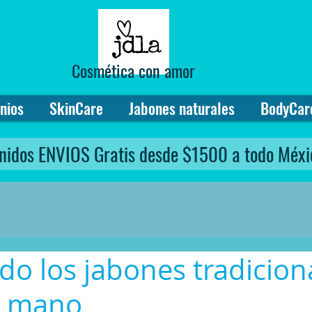
Cosmética con amor
nios
SkinCare
Jabones naturales
BodyCar
nidos ENVIOS Gratis desde $1500 a todo Méxi
do los jabones tradicion
a mano