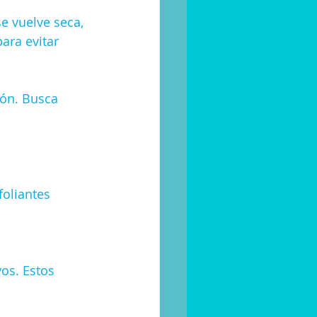
e vuelve seca, 
ara evitar 
ón. Busca 
foliantes 
vos. Estos 