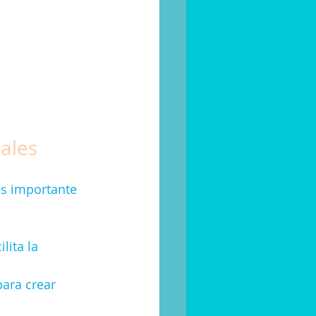
ales
es importante 
lita la 
ara crear 