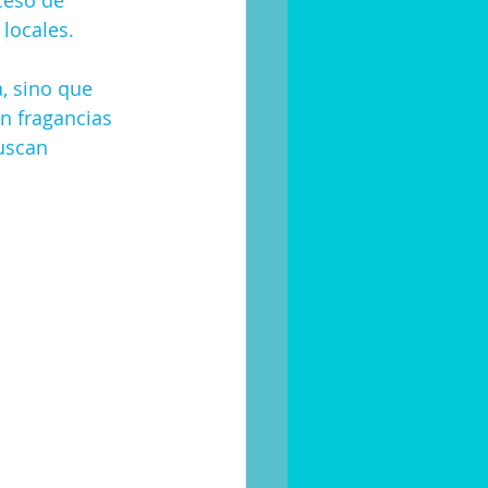
ceso de 
locales.
, sino que 
in fragancias 
uscan 