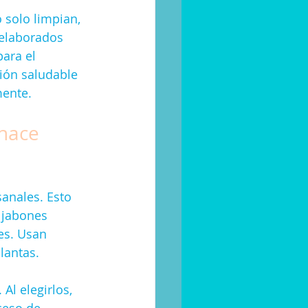
 solo limpian, 
 elaborados 
ara el 
ión saludable 
mente.
hace 
anales. Esto 
s jabones 
es. Usan 
lantas.
l elegirlos, 