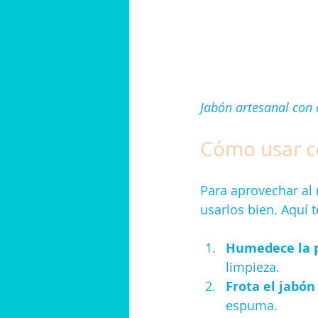
Jabón artesanal con a
Cómo usar co
Para aprovechar al 
usarlos bien. Aquí 
Humedece la p
limpieza.
Frota el jabó
espuma.