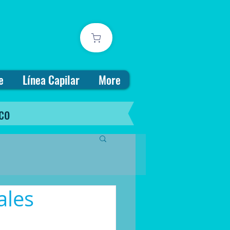
e
Línea Capilar
More
co
ales