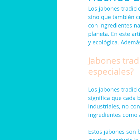
Los jabones tradici
sino que también c
con ingredientes nat
planeta. En este ar
y ecológica. Además
Jabones trad
especiales?
Los jabones tradic
significa que cada b
industriales, no co
ingredientes como a
Estos jabones son b