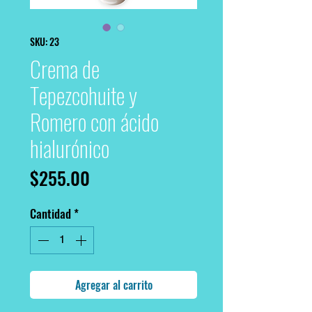
SKU: 23
Crema de
Tepezcohuite y
Romero con ácido
hialurónico
Precio
$255.00
Cantidad
*
Agregar al carrito