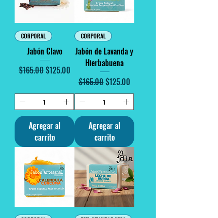
CORPORAL
CORPORAL
Jabón Clavo
Jabón de Lavanda y
Hierbabuena
Precio
Precio de oferta
$165.00
$125.00
Precio
Precio de oferta
$165.00
$125.00
Agregar al
Agregar al
carrito
carrito