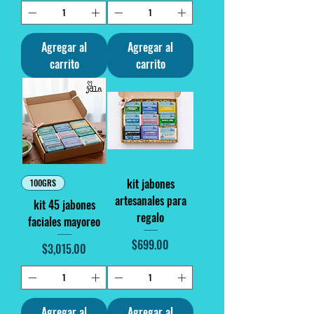
Agregar al
Agregar al
carrito
carrito
kit jabones
100GRS
artesanales para
kit 45 jabones
regalo
faciales mayoreo
Precio
$699.00
Precio
$3,015.00
Agregar al
Agregar al