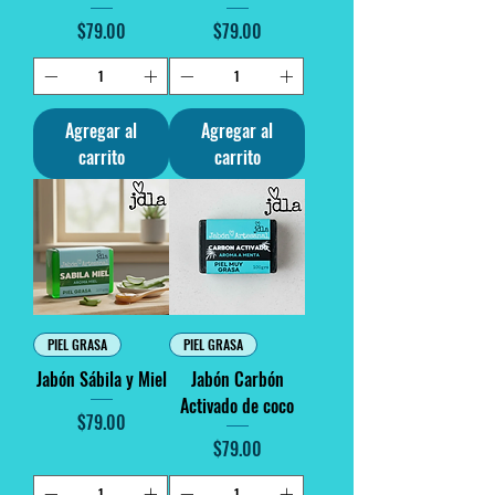
Precio
Precio
$79.00
$79.00
Agregar al
Agregar al
carrito
carrito
PIEL GRASA
PIEL GRASA
Jabón Sábila y Miel
Jabón Carbón
Activado de coco
Precio
$79.00
Precio
$79.00