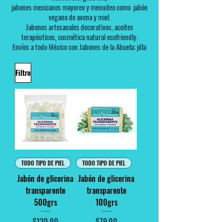
jabones mexicanos mayoreo y menudeo como: jabón
vegano de avena y miel.
Jabones artesanales decorativos, aceites
terapéuticos, cosmética natural ecofriendly.
Envíos a todo México con Jabones de la Abuela; jdla
Filtro
TODO TIPO DE PIEL
TODO TIPO DE PIEL
Jabón de glicerina
Jabón de glicerina
transparente
transparente
500grs
100grs
Precio
Precio
$120.00
$79.00