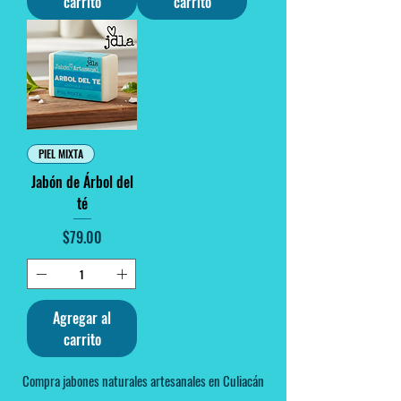
carrito
carrito
PIEL MIXTA
Jabón de Árbol del
té
Precio
$79.00
Agregar al
carrito
Compra jabones naturales artesanales en Culiacán