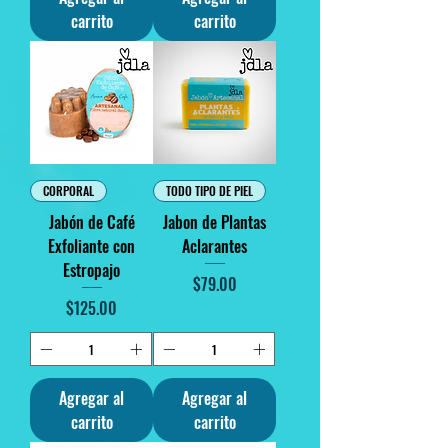
carrito
carrito
CORPORAL
TODO TIPO DE PIEL
Jabón de Café
Jabon de Plantas
Exfoliante con
Aclarantes
Estropajo
Precio
$79.00
Precio
$125.00
Agregar al
Agregar al
carrito
carrito