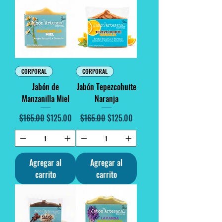
CORPORAL
CORPORAL
Jabón de
Jabón Tepezcohuite
Manzanilla Miel
Naranja
Precio
Precio de oferta
Precio
Precio de oferta
$165.00
$125.00
$165.00
$125.00
Agregar al
Agregar al
carrito
carrito