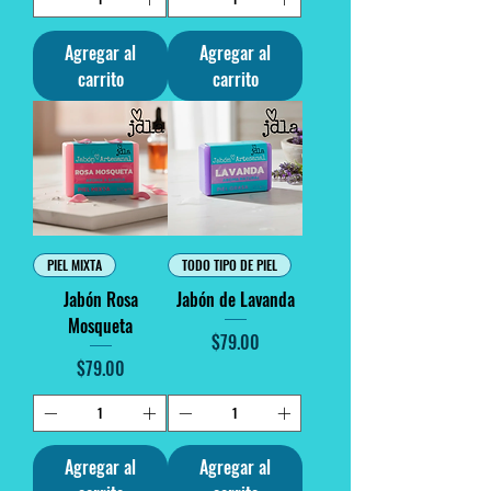
Agregar al
Agregar al
carrito
carrito
PIEL MIXTA
TODO TIPO DE PIEL
Jabón Rosa
Jabón de Lavanda
Mosqueta
Precio
$79.00
Precio
$79.00
Agregar al
Agregar al