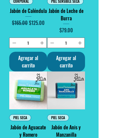
CORPORAL
PIEL SENSIBLE SECA
Jabón de Caléndula
Jabón de Leche de
Burra
Precio
Precio de oferta
$165.00
$125.00
Precio
$79.00
Agregar al
Agregar al
carrito
carrito
PIEL SECA
PIEL SECA
Jabón de Aguacate
Jabón de Anis y
y Romero
Manzanilla