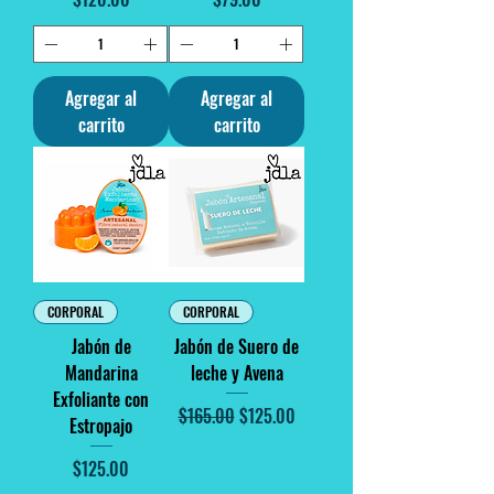
Agregar al
Agregar al
carrito
carrito
CORPORAL
CORPORAL
Jabón de
Jabón de Suero de
Mandarina
leche y Avena
Exfoliante con
Precio
Precio de oferta
$165.00
$125.00
Estropajo
Precio
$125.00