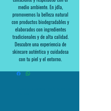
medio ambiente. En jdla,
promovemos la belleza natural
con productos biodegradables y
elaborados con ingredientes
tradicionales y de alta calidad.
Descubre una experiencia de
skincare auténtica y cuidadosa
con tu piel y el entorno.
Únete a nuestras notificaciones de
noticias