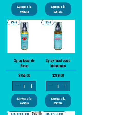
Agregar a la
Agregar a la
compra
compra
150ml
150ml
Spray facial de
Spray facial acido
Rosas
hialuronico
Precio
Precio
$255.00
$289.00
Agregar a la
Agregar a la
compra
compra
TODO TIPO DE PIEL
TODO TIPO DE PIEL