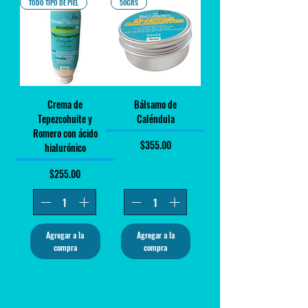
TODO TIPO DE PIEL
50GRS
Crema de
Bálsamo de
Tepezcohuite y
Caléndula
Romero con ácido
Precio
$355.00
hialurónico
Precio
$255.00
Agregar a la
Agregar a la
compra
compra