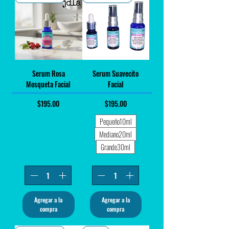
Serum Rosa
Serum Suavecito
Mosqueta Facial
Facial
Precio
Precio
$195.00
$195.00
Pequeño10ml
Mediano20ml
Grande30ml
Agregar a la
Agregar a la
compra
compra